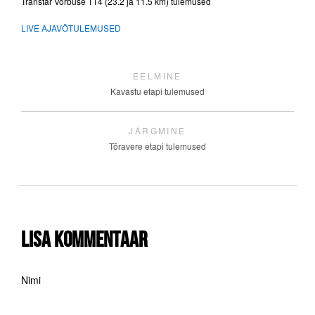
Transtar Vorbuse TT4 (23.2 ja 11.5 km) tulemused
LIVE AJAVÕTULEMUSED
EELMINE
Kavastu etapi tulemused
JÄRGMINE
Tõravere etapi tulemused
Lisa kommentaar
Nimi