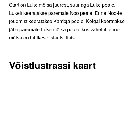
Start on Luke mõisa juurest, suunaga Luke peale.
Lukelt keeratakse paremale Nõo peale. Enne Nõo-le
jõudmist keeratakse Kambja poole. Kolgal keeratakse
jälle paremale Luke mõisa poole, kus vahetult enne
mõisa on lühikes distantsi finiš.
Võistlustrassi kaart