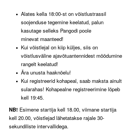
Alates kella 18:00-st on võistlustrassil
soojenduse tegemine keelatud, palun
kasutage selleks Pangodi poole
minevat maanteed!
Kui võistlejal on kiip küljes, siis on
võistlusväline ajavõtuantennidest möödumine
rangelt keelatud!
Ära unusta haaknõelu!
Kui registreerid kohapeal, saab maksta ainult
sularahas! Kohapealne registreerimine lõpeb
kell 19:45.
Esimene startija kell 18.00, viimane startija
NB!
kell 20.00, võistlejad lähetatakse rajale 30-
sekundiliste intervallidega.