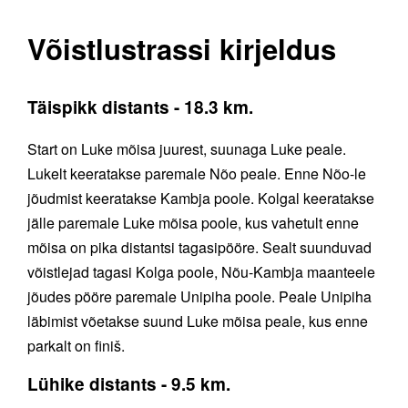
Võistlustrassi kirjeldus
Täispikk distants - 18.3 km
.
Start on Luke mõisa juurest, suunaga Luke peale.
Lukelt keeratakse paremale Nõo peale. Enne Nõo-le
jõudmist keeratakse Kambja poole. Kolgal keeratakse
jälle paremale Luke mõisa poole, kus vahetult enne
mõisa on pika distantsi tagasipööre. Sealt suunduvad
võistlejad tagasi Kolga poole, Nõu-Kambja maanteele
jõudes pööre paremale Unipiha poole. Peale Unipiha
läbimist võetakse suund Luke mõisa peale, kus enne
parkalt on finiš.
Lühike distants - 9.5 km
.