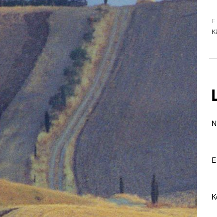
E
K
N
E
K