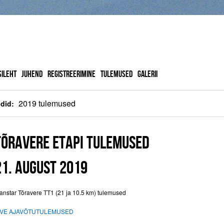
TRANSTAR TEMPOSARI 2026
SILEHT
JUHEND
REGISTREERIMINE
TULEMUSED
GALERII
2019 tulemused
ldid:
TÕRAVERE ETAPI TULEMUSED
21. AUGUST 2019
ranstar Tõravere TT1 (21 ja 10.5 km) tulemused
IVE AJAVÕTUTULEMUSED