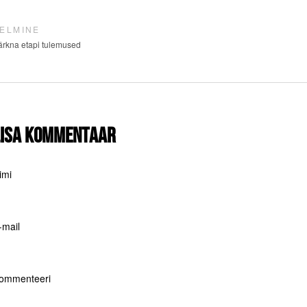
ELMINE
ärkna etapi tulemused
Lisa kommentaar
imi
-mail
ommenteeri