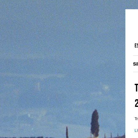
E
Si
T
L